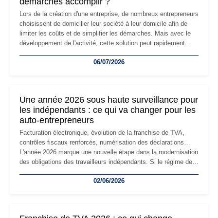
démarches accomplir ?
Lors de la création d'une entreprise, de nombreux entrepreneurs
choisissent de domicilier leur société à leur domicile afin de
limiter les coûts et de simplifier les démarches. Mais avec le
développement de l'activité, cette solution peut rapidement
devenir inadaptée. Déménagement dans des locaux
06/07/2026
professionnels, recrutement, image de marque… Le
changement d'adresse du siège social répond souvent à une
nouvelle étape de la vie de l'entreprise et implique plusieurs
formalités obligatoires.
Une année 2026 sous haute surveillance pour
les indépendants : ce qui va changer pour les
auto-entrepreneurs
Facturation électronique, évolution de la franchise de TVA,
contrôles fiscaux renforcés, numérisation des déclarations…
L'année 2026 marque une nouvelle étape dans la modernisation
des obligations des travailleurs indépendants. Si le régime de
la micro-entreprise conserve sa simplicité et son attractivité,
02/06/2026
les auto-entrepreneurs devront s'adapter à un environnement
réglementaire plus exigeant. Décryptage des principaux
changements et des précautions à prendre pour éviter les
mauvaises surprises.