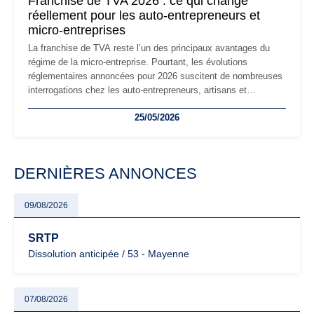
Franchise de TVA 2026 : ce qui change
réellement pour les auto-entrepreneurs et
micro-entreprises
La franchise de TVA reste l’un des principaux avantages du
régime de la micro-entreprise. Pourtant, les évolutions
réglementaires annoncées pour 2026 suscitent de nombreuses
interrogations chez les auto-entrepreneurs, artisans et
freelances. Seuils de chiffre d’affaires, obligations déclaratives,
25/05/2026
facturation ou risque de bascule vers la TVA : les règles
évoluent dans un contexte de contrôle renforcé et de
modernisation fiscale qui oblige les indépendants à rester
particulièrement vigilants.
DERNIÈRES ANNONCES
09/08/2026
SRTP
Dissolution anticipée / 53 - Mayenne
07/08/2026