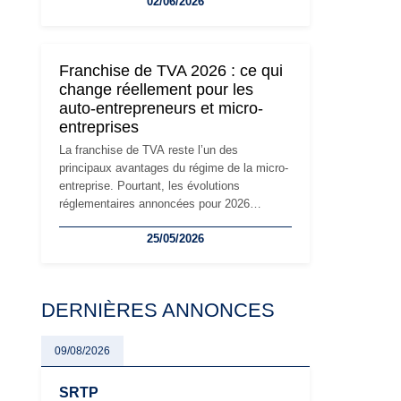
02/06/2026
travailleurs indépendants. Si le régime de la
micro-entreprise conserve sa simplicité et
son attractivité, les auto-entrepreneurs
devront s'adapter à un environnement
Franchise de TVA 2026 : ce qui
réglementaire plus exigeant. Décryptage des
change réellement pour les
principaux changements et des précautions
auto-entrepreneurs et micro-
à prendre pour éviter les mauvaises
entreprises
surprises.
La franchise de TVA reste l’un des
principaux avantages du régime de la micro-
entreprise. Pourtant, les évolutions
réglementaires annoncées pour 2026
suscitent de nombreuses interrogations chez
25/05/2026
les auto-entrepreneurs, artisans et
freelances. Seuils de chiffre d’affaires,
obligations déclaratives, facturation ou
risque de bascule vers la TVA : les règles
DERNIÈRES ANNONCES
évoluent dans un contexte de contrôle
renforcé et de modernisation fiscale qui
oblige les indépendants à rester
09/08/2026
particulièrement vigilants.
SRTP