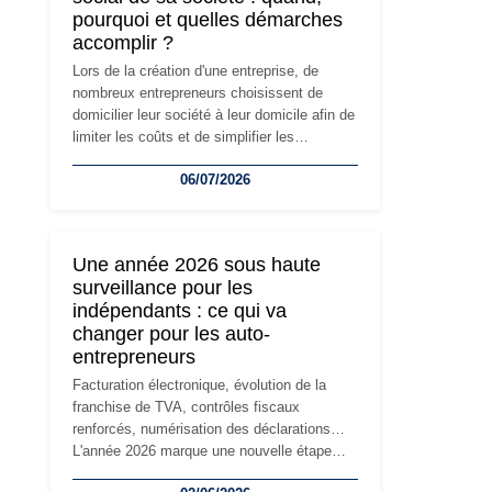
pourquoi et quelles démarches
accomplir ?
Lors de la création d'une entreprise, de
nombreux entrepreneurs choisissent de
domicilier leur société à leur domicile afin de
limiter les coûts et de simplifier les
démarches. Mais avec le développement de
06/07/2026
l'activité, cette solution peut rapidement
devenir inadaptée. Déménagement dans des
locaux professionnels, recrutement, image
de marque… Le changement d'adresse du
Une année 2026 sous haute
siège social répond souvent à une nouvelle
surveillance pour les
étape de la vie de l'entreprise et implique
indépendants : ce qui va
plusieurs formalités obligatoires.
changer pour les auto-
entrepreneurs
Facturation électronique, évolution de la
franchise de TVA, contrôles fiscaux
renforcés, numérisation des déclarations…
L'année 2026 marque une nouvelle étape
dans la modernisation des obligations des