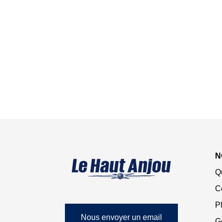
N
Q
C
Pl
Nous envoyer un email
G