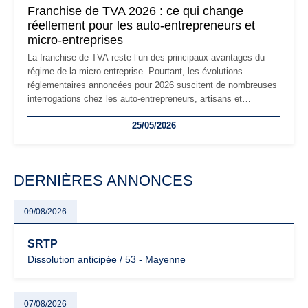
Franchise de TVA 2026 : ce qui change
réellement pour les auto-entrepreneurs et
micro-entreprises
La franchise de TVA reste l’un des principaux avantages du
régime de la micro-entreprise. Pourtant, les évolutions
réglementaires annoncées pour 2026 suscitent de nombreuses
interrogations chez les auto-entrepreneurs, artisans et
freelances. Seuils de chiffre d’affaires, obligations déclaratives,
25/05/2026
facturation ou risque de bascule vers la TVA : les règles
évoluent dans un contexte de contrôle renforcé et de
modernisation fiscale qui oblige les indépendants à rester
particulièrement vigilants.
DERNIÈRES ANNONCES
09/08/2026
SRTP
Dissolution anticipée / 53 - Mayenne
07/08/2026