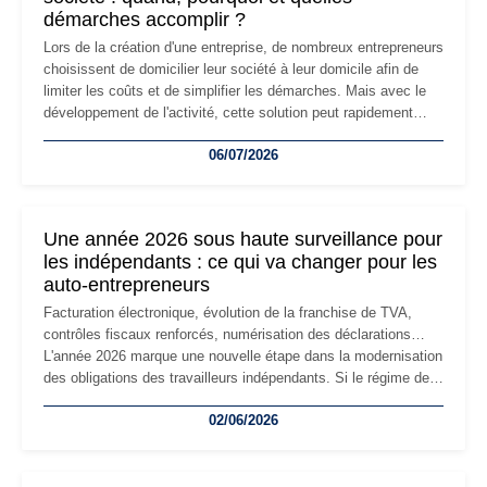
démarches accomplir ?
Lors de la création d'une entreprise, de nombreux entrepreneurs
choisissent de domicilier leur société à leur domicile afin de
limiter les coûts et de simplifier les démarches. Mais avec le
développement de l'activité, cette solution peut rapidement
devenir inadaptée. Déménagement dans des locaux
06/07/2026
professionnels, recrutement, image de marque… Le
changement d'adresse du siège social répond souvent à une
nouvelle étape de la vie de l'entreprise et implique plusieurs
formalités obligatoires.
Une année 2026 sous haute surveillance pour
les indépendants : ce qui va changer pour les
auto-entrepreneurs
Facturation électronique, évolution de la franchise de TVA,
contrôles fiscaux renforcés, numérisation des déclarations…
L'année 2026 marque une nouvelle étape dans la modernisation
des obligations des travailleurs indépendants. Si le régime de
la micro-entreprise conserve sa simplicité et son attractivité,
02/06/2026
les auto-entrepreneurs devront s'adapter à un environnement
réglementaire plus exigeant. Décryptage des principaux
changements et des précautions à prendre pour éviter les
mauvaises surprises.