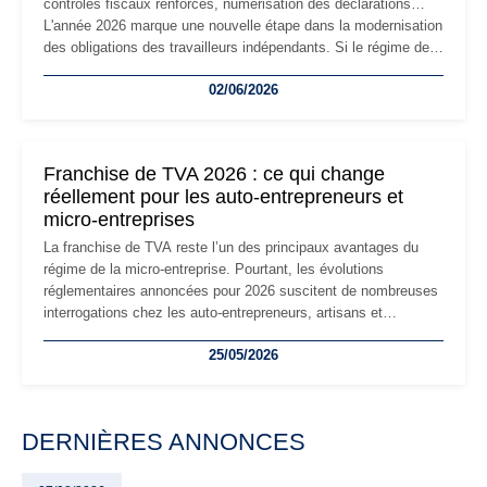
contrôles fiscaux renforcés, numérisation des déclarations…
L'année 2026 marque une nouvelle étape dans la modernisation
des obligations des travailleurs indépendants. Si le régime de
la micro-entreprise conserve sa simplicité et son attractivité,
02/06/2026
les auto-entrepreneurs devront s'adapter à un environnement
réglementaire plus exigeant. Décryptage des principaux
changements et des précautions à prendre pour éviter les
mauvaises surprises.
Franchise de TVA 2026 : ce qui change
réellement pour les auto-entrepreneurs et
micro-entreprises
La franchise de TVA reste l’un des principaux avantages du
régime de la micro-entreprise. Pourtant, les évolutions
réglementaires annoncées pour 2026 suscitent de nombreuses
interrogations chez les auto-entrepreneurs, artisans et
freelances. Seuils de chiffre d’affaires, obligations déclaratives,
25/05/2026
facturation ou risque de bascule vers la TVA : les règles
évoluent dans un contexte de contrôle renforcé et de
modernisation fiscale qui oblige les indépendants à rester
particulièrement vigilants.
DERNIÈRES ANNONCES