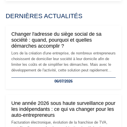
DERNIÈRES ACTUALITÉS
Changer l'adresse du siège social de sa
société : quand, pourquoi et quelles
démarches accomplir ?
Lors de la création d'une entreprise, de nombreux entrepreneurs
choisissent de domicilier leur société à leur domicile afin de
limiter les coûts et de simplifier les démarches. Mais avec le
développement de l'activité, cette solution peut rapidement
devenir inadaptée. Déménagement dans des locaux
06/07/2026
professionnels, recrutement, image de marque… Le
changement d'adresse du siège social répond souvent à une
nouvelle étape de la vie de l'entreprise et implique plusieurs
formalités obligatoires.
Une année 2026 sous haute surveillance pour
les indépendants : ce qui va changer pour les
auto-entrepreneurs
Facturation électronique, évolution de la franchise de TVA,