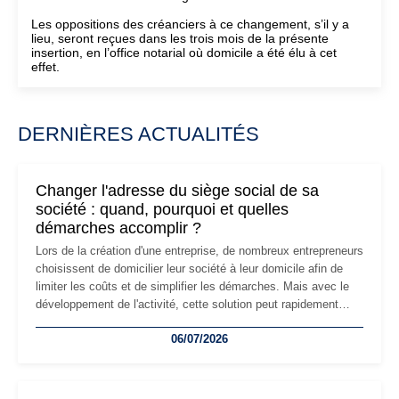
Les oppositions des créanciers à ce changement, s’il y a
lieu, seront reçues dans les trois mois de la présente
insertion, en l’office notarial où domicile a été élu à cet
effet.
DERNIÈRES ACTUALITÉS
Changer l'adresse du siège social de sa
société : quand, pourquoi et quelles
démarches accomplir ?
Lors de la création d'une entreprise, de nombreux entrepreneurs
choisissent de domicilier leur société à leur domicile afin de
limiter les coûts et de simplifier les démarches. Mais avec le
développement de l'activité, cette solution peut rapidement
devenir inadaptée. Déménagement dans des locaux
06/07/2026
professionnels, recrutement, image de marque… Le
changement d'adresse du siège social répond souvent à une
nouvelle étape de la vie de l'entreprise et implique plusieurs
formalités obligatoires.