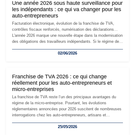
Une année 2026 sous haute surveillance pour
les indépendants : ce qui va changer pour les
auto-entrepreneurs
Facturation électronique, évolution de la franchise de TVA,
contrôles fiscaux renforcés, numérisation des déclarations…
L'année 2026 marque une nouvelle étape dans la modernisation
des obligations des travailleurs indépendants. Si le régime de
la micro-entreprise conserve sa simplicité et son attractivité,
02/06/2026
les auto-entrepreneurs devront s'adapter à un environnement
réglementaire plus exigeant. Décryptage des principaux
changements et des précautions à prendre pour éviter les
mauvaises surprises.
Franchise de TVA 2026 : ce qui change
réellement pour les auto-entrepreneurs et
micro-entreprises
La franchise de TVA reste l’un des principaux avantages du
régime de la micro-entreprise. Pourtant, les évolutions
réglementaires annoncées pour 2026 suscitent de nombreuses
interrogations chez les auto-entrepreneurs, artisans et
freelances. Seuils de chiffre d’affaires, obligations déclaratives,
25/05/2026
facturation ou risque de bascule vers la TVA : les règles
évoluent dans un contexte de contrôle renforcé et de