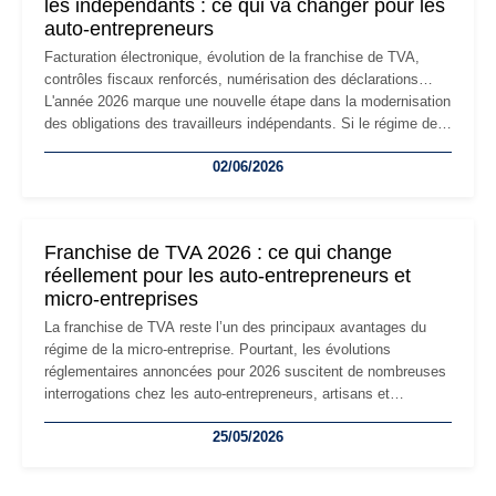
les indépendants : ce qui va changer pour les
auto-entrepreneurs
Facturation électronique, évolution de la franchise de TVA,
contrôles fiscaux renforcés, numérisation des déclarations…
L'année 2026 marque une nouvelle étape dans la modernisation
des obligations des travailleurs indépendants. Si le régime de
la micro-entreprise conserve sa simplicité et son attractivité,
02/06/2026
les auto-entrepreneurs devront s'adapter à un environnement
réglementaire plus exigeant. Décryptage des principaux
changements et des précautions à prendre pour éviter les
mauvaises surprises.
Franchise de TVA 2026 : ce qui change
réellement pour les auto-entrepreneurs et
micro-entreprises
La franchise de TVA reste l’un des principaux avantages du
régime de la micro-entreprise. Pourtant, les évolutions
réglementaires annoncées pour 2026 suscitent de nombreuses
interrogations chez les auto-entrepreneurs, artisans et
freelances. Seuils de chiffre d’affaires, obligations déclaratives,
25/05/2026
facturation ou risque de bascule vers la TVA : les règles
évoluent dans un contexte de contrôle renforcé et de
modernisation fiscale qui oblige les indépendants à rester