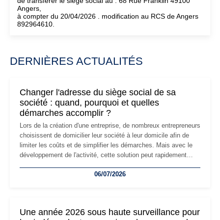
de transférer le siège social au : 68 Rue Franklin 49100
Angers,
à compter du 20/04/2026 . modification au RCS de Angers
892964610.
DERNIÈRES ACTUALITÉS
Changer l'adresse du siège social de sa
société : quand, pourquoi et quelles
démarches accomplir ?
Lors de la création d'une entreprise, de nombreux entrepreneurs
choisissent de domicilier leur société à leur domicile afin de
limiter les coûts et de simplifier les démarches. Mais avec le
développement de l'activité, cette solution peut rapidement
devenir inadaptée. Déménagement dans des locaux
06/07/2026
professionnels, recrutement, image de marque… Le
changement d'adresse du siège social répond souvent à une
nouvelle étape de la vie de l'entreprise et implique plusieurs
formalités obligatoires.
Une année 2026 sous haute surveillance pour