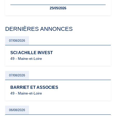
freelances. Seuils de chiffre d’affaires, obligations déclaratives,
25/05/2026
facturation ou risque de bascule vers la TVA : les règles
évoluent dans un contexte de contrôle renforcé et de
modernisation fiscale qui oblige les indépendants à rester
particulièrement vigilants.
DERNIÈRES ANNONCES
07/08/2026
SCI ACHILLE INVEST
49 - Maine-et-Loire
07/08/2026
BARRIET ET ASSOCIES
49 - Maine-et-Loire
06/08/2026