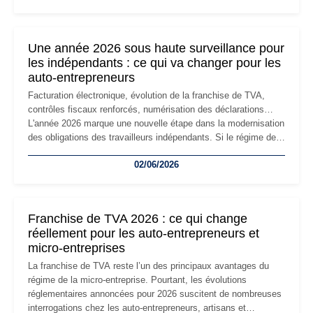
changement d'adresse du siège social répond souvent à une
nouvelle étape de la vie de l'entreprise et implique plusieurs
formalités obligatoires.
Une année 2026 sous haute surveillance pour
les indépendants : ce qui va changer pour les
auto-entrepreneurs
Facturation électronique, évolution de la franchise de TVA,
contrôles fiscaux renforcés, numérisation des déclarations…
L'année 2026 marque une nouvelle étape dans la modernisation
des obligations des travailleurs indépendants. Si le régime de
la micro-entreprise conserve sa simplicité et son attractivité,
02/06/2026
les auto-entrepreneurs devront s'adapter à un environnement
réglementaire plus exigeant. Décryptage des principaux
changements et des précautions à prendre pour éviter les
mauvaises surprises.
Franchise de TVA 2026 : ce qui change
réellement pour les auto-entrepreneurs et
micro-entreprises
La franchise de TVA reste l’un des principaux avantages du
régime de la micro-entreprise. Pourtant, les évolutions
réglementaires annoncées pour 2026 suscitent de nombreuses
interrogations chez les auto-entrepreneurs, artisans et