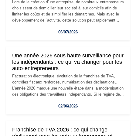
Lors de la création d'une entreprise, de nombreux entrepreneurs
choisissent de domicilier leur société à leur domicile afin de
limiter les coûts et de simplifier les démarches. Mais avec le
développement de l'activité, cette solution peut rapidement
devenir inadaptée. Déménagement dans des locaux
06/07/2026
professionnels, recrutement, image de marque… Le
changement d'adresse du siège social répond souvent à une
nouvelle étape de la vie de l'entreprise et implique plusieurs
formalités obligatoires.
Une année 2026 sous haute surveillance pour
les indépendants : ce qui va changer pour les
auto-entrepreneurs
Facturation électronique, évolution de la franchise de TVA,
contrôles fiscaux renforcés, numérisation des déclarations…
L'année 2026 marque une nouvelle étape dans la modernisation
des obligations des travailleurs indépendants. Si le régime de
la micro-entreprise conserve sa simplicité et son attractivité,
02/06/2026
les auto-entrepreneurs devront s'adapter à un environnement
réglementaire plus exigeant. Décryptage des principaux
changements et des précautions à prendre pour éviter les
mauvaises surprises.
Franchise de TVA 2026 : ce qui change