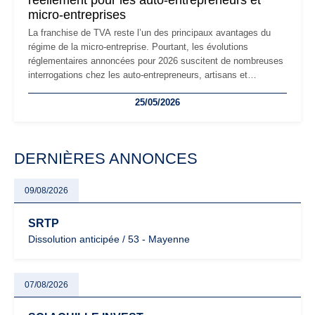
réellement pour les auto-entrepreneurs et
micro-entreprises
La franchise de TVA reste l’un des principaux avantages du
régime de la micro-entreprise. Pourtant, les évolutions
réglementaires annoncées pour 2026 suscitent de nombreuses
interrogations chez les auto-entrepreneurs, artisans et
freelances. Seuils de chiffre d’affaires, obligations déclaratives,
25/05/2026
facturation ou risque de bascule vers la TVA : les règles
évoluent dans un contexte de contrôle renforcé et de
modernisation fiscale qui oblige les indépendants à rester
particulièrement vigilants.
DERNIÈRES ANNONCES
09/08/2026
SRTP
Dissolution anticipée / 53 - Mayenne
07/08/2026