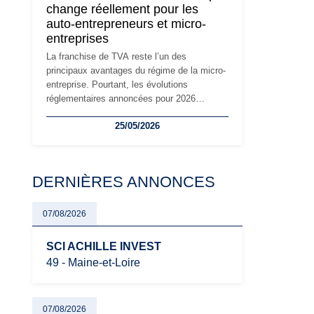
change réellement pour les
principaux changements et des précautions
auto-entrepreneurs et micro-
à prendre pour éviter les mauvaises
entreprises
surprises.
La franchise de TVA reste l’un des
principaux avantages du régime de la micro-
entreprise. Pourtant, les évolutions
réglementaires annoncées pour 2026
suscitent de nombreuses interrogations chez
25/05/2026
les auto-entrepreneurs, artisans et
freelances. Seuils de chiffre d’affaires,
obligations déclaratives, facturation ou
risque de bascule vers la TVA : les règles
DERNIÈRES ANNONCES
évoluent dans un contexte de contrôle
renforcé et de modernisation fiscale qui
oblige les indépendants à rester
07/08/2026
particulièrement vigilants.
SCI ACHILLE INVEST
49 - Maine-et-Loire
07/08/2026