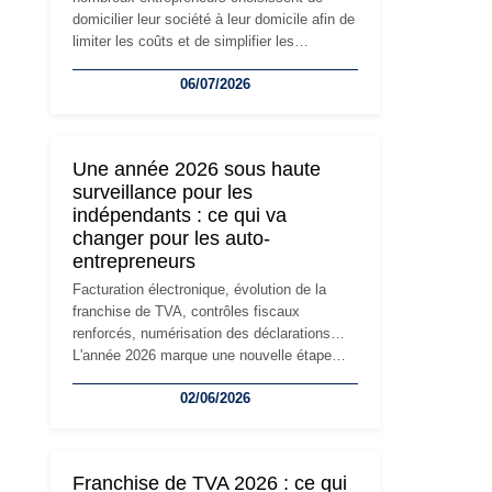
domicilier leur société à leur domicile afin de
limiter les coûts et de simplifier les
démarches. Mais avec le développement de
06/07/2026
l'activité, cette solution peut rapidement
devenir inadaptée. Déménagement dans des
locaux professionnels, recrutement, image
de marque… Le changement d'adresse du
Une année 2026 sous haute
siège social répond souvent à une nouvelle
surveillance pour les
étape de la vie de l'entreprise et implique
indépendants : ce qui va
plusieurs formalités obligatoires.
changer pour les auto-
entrepreneurs
Facturation électronique, évolution de la
franchise de TVA, contrôles fiscaux
renforcés, numérisation des déclarations…
L'année 2026 marque une nouvelle étape
dans la modernisation des obligations des
02/06/2026
travailleurs indépendants. Si le régime de la
micro-entreprise conserve sa simplicité et
son attractivité, les auto-entrepreneurs
devront s'adapter à un environnement
Franchise de TVA 2026 : ce qui
réglementaire plus exigeant. Décryptage des