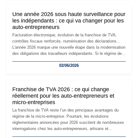
nouvelle étape de la vie de l'entreprise et implique plusieurs
formalités obligatoires.
Une année 2026 sous haute surveillance pour
les indépendants : ce qui va changer pour les
auto-entrepreneurs
Facturation électronique, évolution de la franchise de TVA,
contrôles fiscaux renforcés, numérisation des déclarations…
L'année 2026 marque une nouvelle étape dans la modernisation
des obligations des travailleurs indépendants. Si le régime de
la micro-entreprise conserve sa simplicité et son attractivité,
02/06/2026
les auto-entrepreneurs devront s'adapter à un environnement
réglementaire plus exigeant. Décryptage des principaux
changements et des précautions à prendre pour éviter les
mauvaises surprises.
Franchise de TVA 2026 : ce qui change
réellement pour les auto-entrepreneurs et
micro-entreprises
La franchise de TVA reste l’un des principaux avantages du
régime de la micro-entreprise. Pourtant, les évolutions
réglementaires annoncées pour 2026 suscitent de nombreuses
interrogations chez les auto-entrepreneurs, artisans et
freelances. Seuils de chiffre d’affaires, obligations déclaratives,