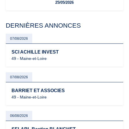
25/05/2026
facturation ou risque de bascule vers la TVA : les règles
évoluent dans un contexte de contrôle renforcé et de
modernisation fiscale qui oblige les indépendants à rester
particulièrement vigilants.
DERNIÈRES ANNONCES
07/08/2026
SCI ACHILLE INVEST
49 - Maine-et-Loire
07/08/2026
BARRIET ET ASSOCIES
49 - Maine-et-Loire
06/08/2026